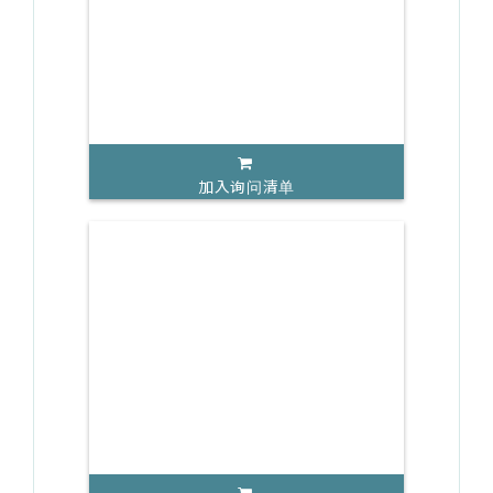
加入询问清单