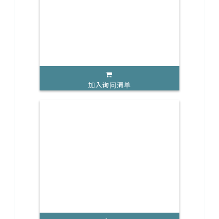
加入询问清单