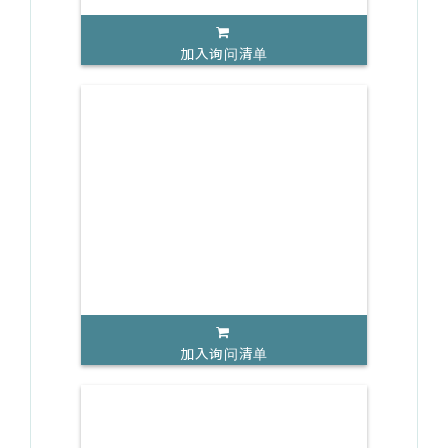
加入询问清单
加入询问清单