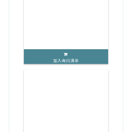
加入询问清单