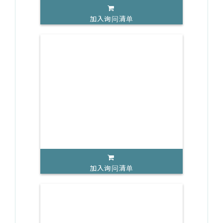
加入询问清单
加入询问清单