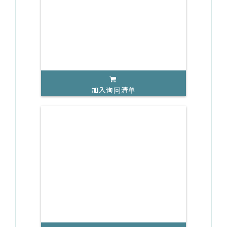
加入询问清单