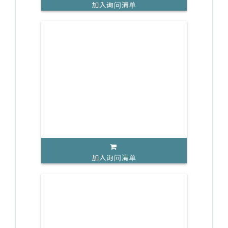
加入询问清单
加入询问清单