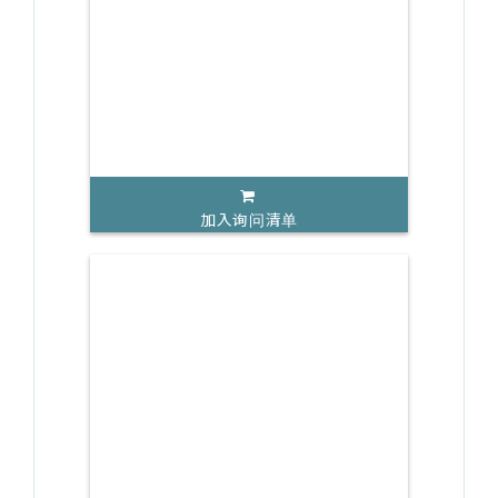
加入询问清单