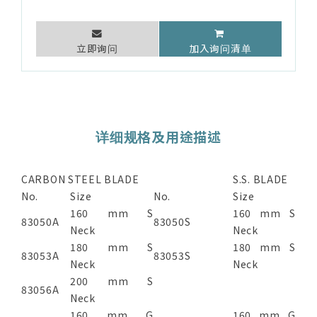
立即询问
加入询问清单
详细规格及用途描述
CARBON STEEL BLADE
S.S. BLADE
No.
Size
No.
Size
160 mm S
160 mm S
83050A
83050S
Neck
Neck
180 mm S
180 mm S
83053A
83053S
Neck
Neck
200 mm S
83056A
Neck
160 mm G
160 mm G