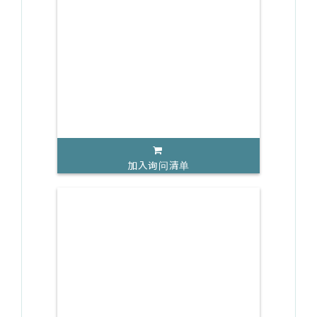
加入询问清单