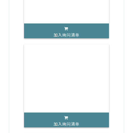
加入询问清单
加入询问清单