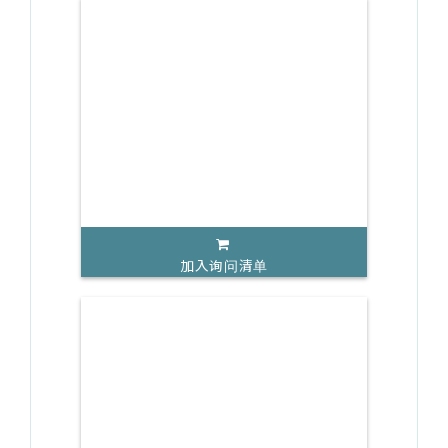
加入询问清单