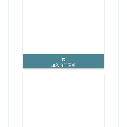
加入询问清单