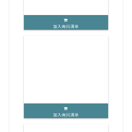
加入询问清单
加入询问清单