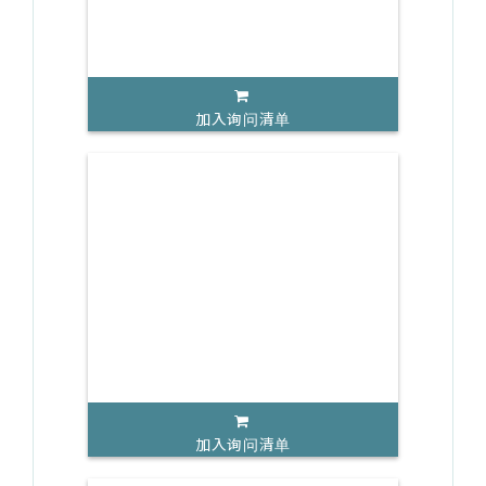
加入询问清单
加入询问清单