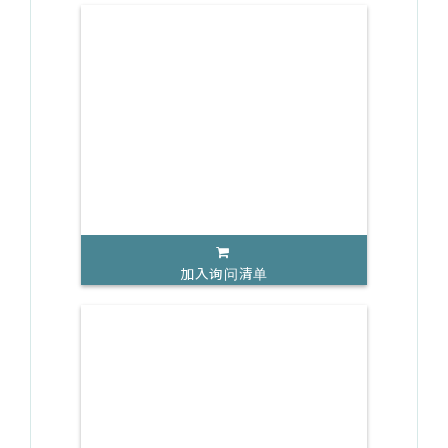
加入询问清单