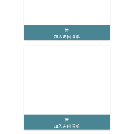
加入询问清单
加入询问清单