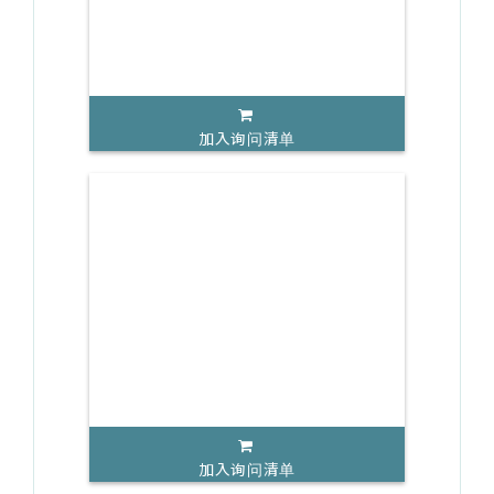
加入询问清单
加入询问清单