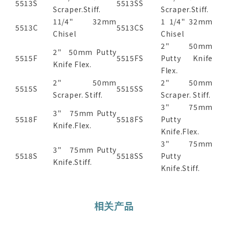
5513S
5513SS
Scraper.Stiff.
Scraper.Stiff.
11/4" 32mm
1 1/4" 32mm
5513C
5513CS
Chisel
Chisel
2" 50mm
2" 50mm Putty
5515F
5515FS
Putty Knife
Knife Flex.
Flex.
2" 50mm
2" 50mm
5515S
5515SS
Scraper. Stiff.
Scraper. Stiff.
3" 75mm
3" 75mm Putty
5518F
5518FS
Putty
Knife.Flex.
Knife.Flex.
3" 75mm
3" 75mm Putty
5518S
5518SS
Putty
Knife.Stiff.
Knife.Stiff.
相关产品