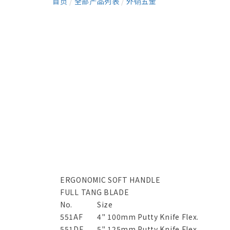
首页
/
全部产品列表
/
外销五金
ERGONOMIC SOFT HANDLE
FULL TANG BLADE
No.
Size
551AF
4" 100mm Putty Knife Flex.
551DF
5" 125mm Putty Knife Flex.