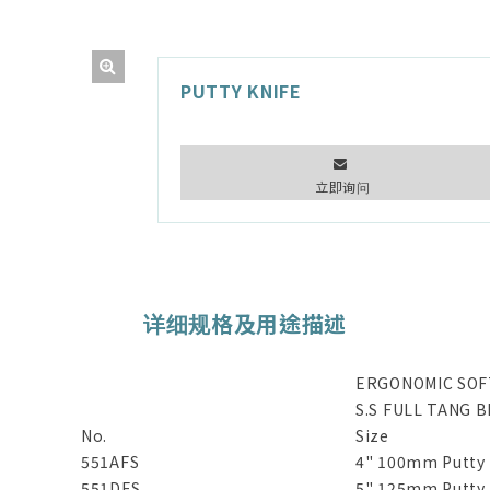
PUTTY KNIFE
立即询问
详细规格及用途描述
ERGONOMIC SOF
S.S FULL TANG 
No.
Size
551AFS
4" 100mm Putty 
551DFS
5" 125mm Putty K