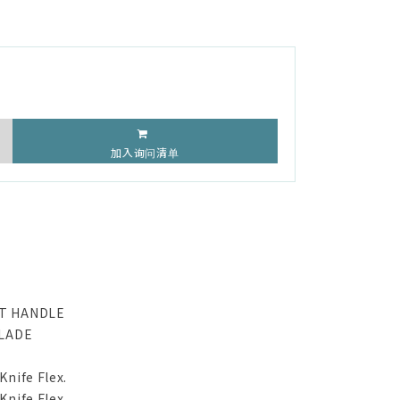
加入询问清单
T HANDLE
BLADE
Knife Flex.
nife Flex.