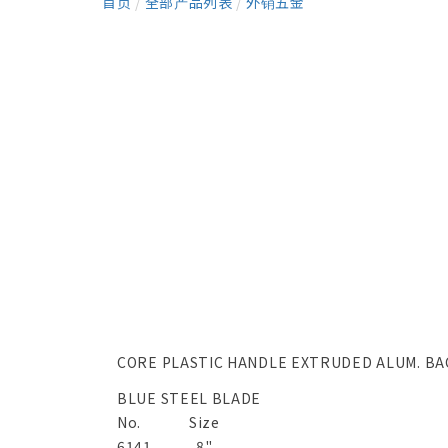
首页
/
全部产品列表
/
外销五金
CORE PLASTIC HANDLE EXTRUDED ALUM. BA
BLUE STEEL BLADE
No.
Size
6141
8"