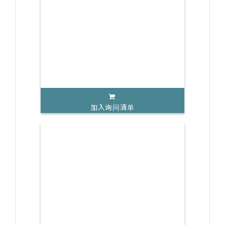
加入询问清单