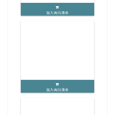
加入询问清单
加入询问清单