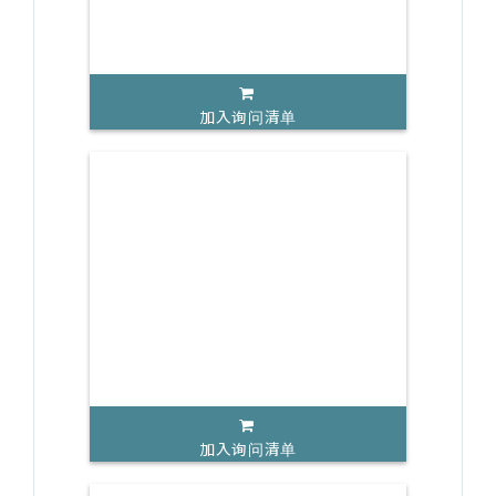
加入询问清单
加入询问清单