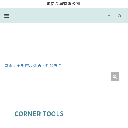
珅亿金属有限公司
产品
首页
/
全部产品列表
/
外销五金
CORNER TOOLS