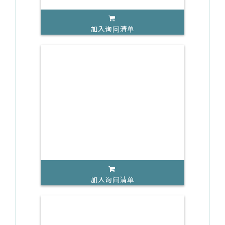
加入询问清单
加入询问清单