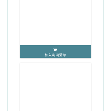
加入询问清单