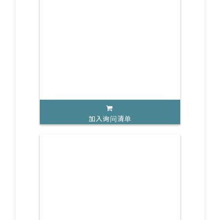
加入询问清单