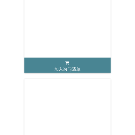
加入询问清单