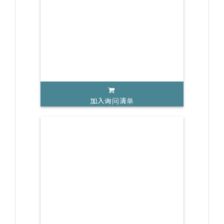
加入询问清单