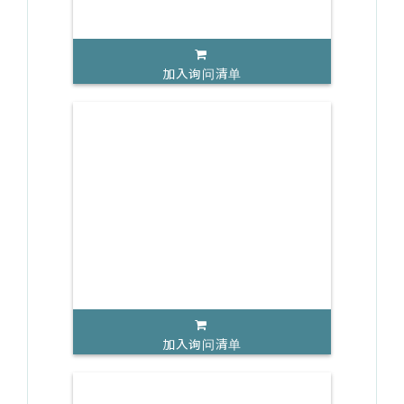
加入询问清单
加入询问清单