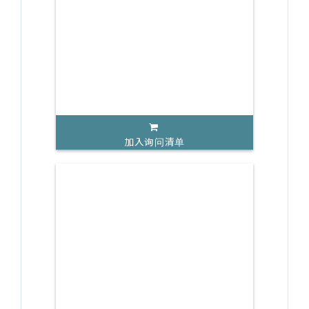
加入询问清单