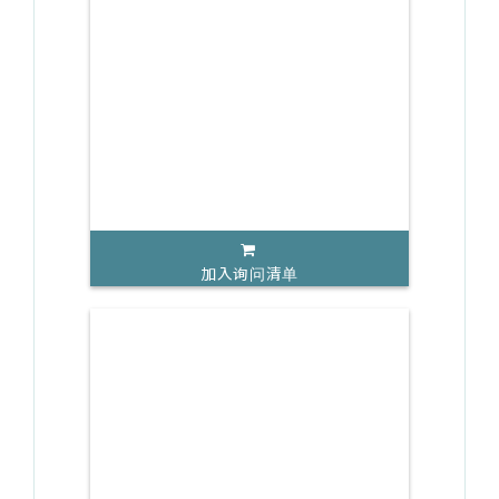
加入询问清单