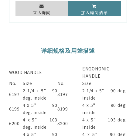
立即询问
加入询问清单
详细规格及用途描述
ENGONOMIC
WOOD HANDLE
HANDLE
No.
Size
No.
Size
2 1/4 x 5" 90
2 1/4 x 5" 90 deg.
6197
8197
deg. inside
inside
4 x 5" 90
4 x 5" 90 deg.
6199
8199
deg. inside
inside
4 x 5" 103
4 x 5" 103 deg.
6200
8200
deg. inside
inside
4 x 5" 90
4 x 5" 90 deg.