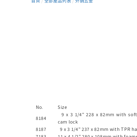
首頁
/
全部產品列表
/
外銷五金
No.
Size
9 x 3 1/4" 228 x 82mm with soft
8184
cam lock
8187
9 x 3 1/4" 237 x 82mm with TPR h
7183
11 x 4 1/2" 280 x 108mm with foam