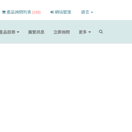
產品詢問列表
網站管理
語言
(100)
產品目錄
展覽訊息
立即詢問
更多