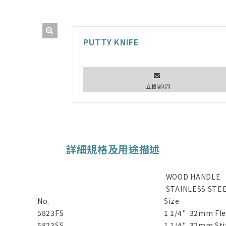
PUTTY KNIFE
立即詢問
詳細規格及用途描述
WOOD HANDLE
STAINLESS STE
No.
Size
5823FS
1 1/4" 32mm Fle
5823SS
1 1/4" 32mm Stif