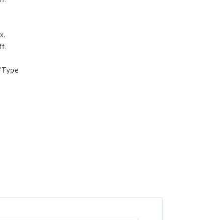
x.
f.
'Type
f.
.
 Stiff.