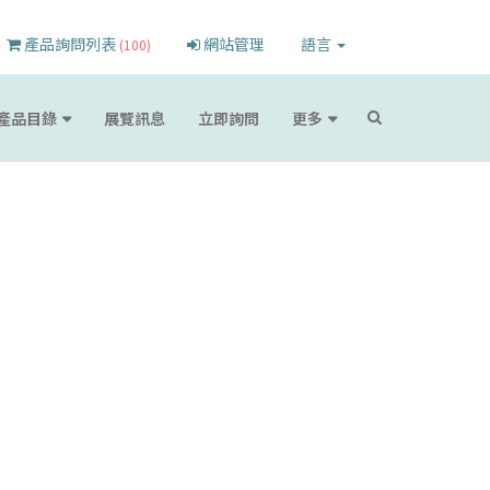
產品詢問列表
網站管理
語言
(100)
產品目錄
展覽訊息
立即詢問
更多