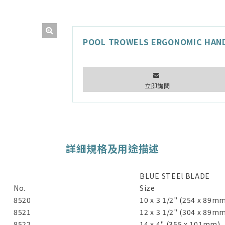
POOL TROWELS ERGONOMIC HAN
立即詢問
詳細規格及用途描述
BLUE STEEl BLADE
No.
Size
8520
10 x 3 1/2" (254 x 89m
8521
12 x 3 1/2" (304 x 89m
8522
14 x 4" (355 x 101mm)