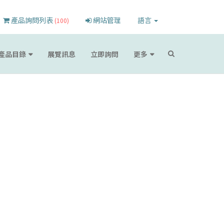
產品詢問列表
網站管理
語言
(100)
產品目錄
展覽訊息
立即詢問
更多