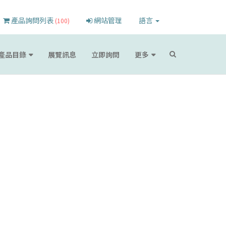
產品詢問列表
網站管理
語言
(100)
產品目錄
展覽訊息
立即詢問
更多