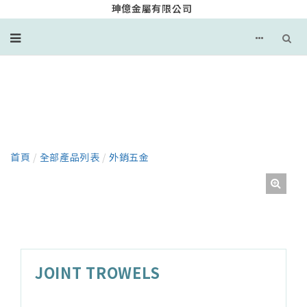
珅億金屬有限公司
產品
首頁
/
全部產品列表
/
外銷五金
JOINT TROWELS