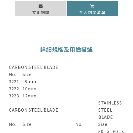
立即詢問
加入詢問清單
詳細規格及用途描述
CARBON STEEL BLADE
No.
Size
3221
8mm
3222
10mm
3223
12mm
STAINLESS
CARBON STEEL BLADE
STEEL
BLADE
No.
Size
No.
Size
80 x 60 x