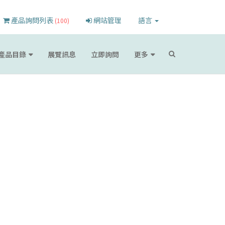
產品詢問列表
網站管理
語言
(100)
產品目錄
展覽訊息
立即詢問
更多