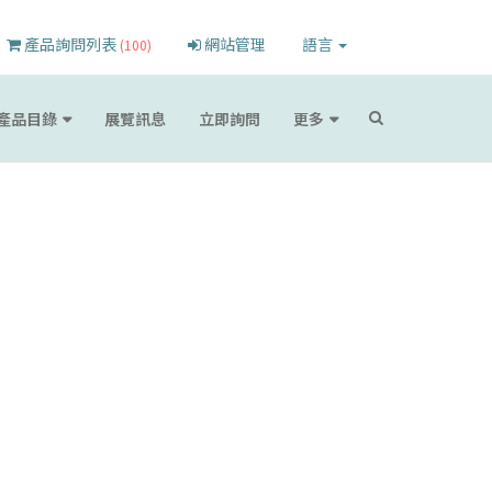
產品詢問列表
網站管理
語言
(100)
產品目錄
展覽訊息
立即詢問
更多