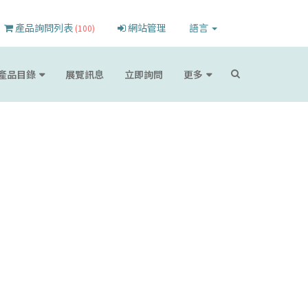
產品詢問列表
網站管理
語言
(100)
產品目錄
展覽訊息
立即詢問
更多