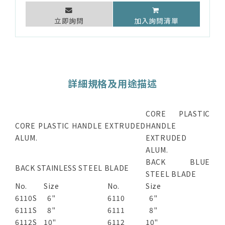
立即詢問
加入詢問清單
詳細規格及用途描述
CORE PLASTIC
CORE PLASTIC HANDLE EXTRUDED
HANDLE
ALUM.
EXTRUDED
ALUM.
BACK BLUE
BACK STAINLESS STEEL BLADE
STEEL BLADE
No.
Size
No.
Size
6110S
6"
6110
6"
6111S
8"
6111
8"
6112S
10"
6112
10"