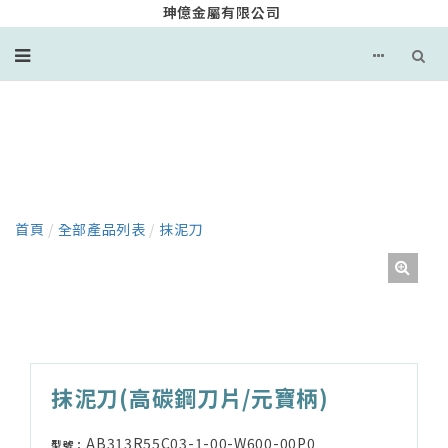
珅億金屬有限公司
產品
首頁
/
全部產品列表
/
抹泥刀
抹泥刀(高碳鋼刀片/元寶柄)
AB313R55C03-1-00-W600-00P0
型號：