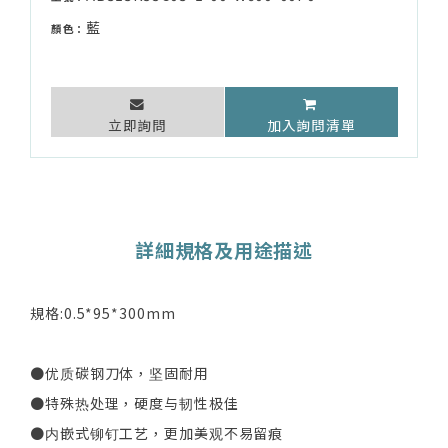
藍
顏色：
立即詢問
加入詢問清單
詳細規格及用途描述
規格:0.5*95*300mm
●优质碳钢刀体，坚固耐用
●特殊热处理，硬度与韧性极佳
●内嵌式铆钉工艺，更加美观不易留痕