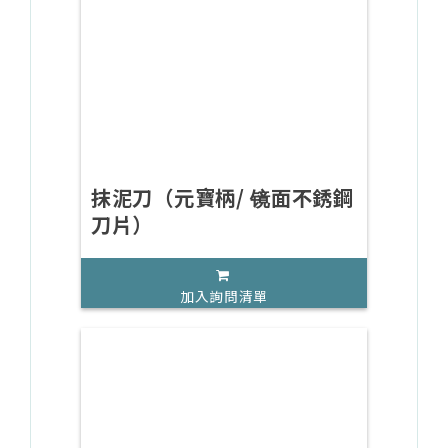
抹泥刀（元寶柄/ 镜面不銹鋼
刀片）
加入詢問清單