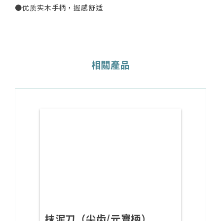
●优质实木手柄，握感舒适
相關產品
抹泥刀（尖齿/元寶柄）