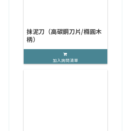
抹泥刀（高碳鋼刀片/橢圓木
柄）
加入詢問清單