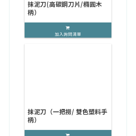
抹泥刀(高碳鋼刀片/橢圓木
柄）
加入詢問清單
抹泥刀（一把撈/ 雙色塑料手
柄）