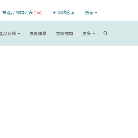
產品詢問列表
網站管理
語言
(100)
產品目錄
展覽訊息
立即詢問
更多