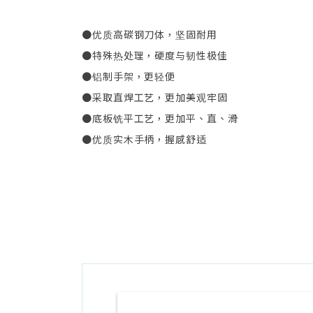
●优质高碳钢刀体，坚固耐用
●特殊热处理，硬度与韧性极佳
●铝制手架，更轻便
●采取直焊工艺，更加美观牢固
●底板铣平工艺，更加平、直、滑
●优质实木手柄，握感舒适