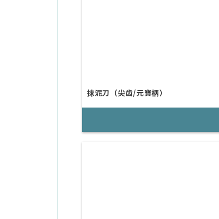
抹泥刀（尖齿/元寶柄）