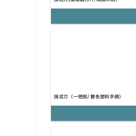
抹泥刀（一把撈/ 雙色塑料手柄）