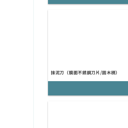
抹泥刀（鏡面不銹鋼刀片/圓木柄）