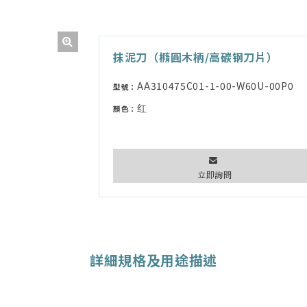
抹泥刀（橢圓木柄/高碳钢刀片）
AA310475C01-1-00-W60U-00P0
型號：
红
顏色：
立即詢問
詳細規格及用途描述