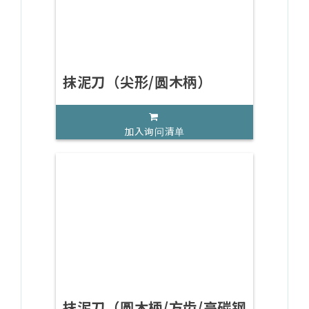
抹泥刀（尖形/圆木柄）
加入询问清单
抹泥刀（圆木柄/方齿/高碳钢